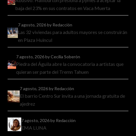
Abusivo: Halliburton presiona a pymes a aceptar la
baja del 23% en sus contratos en Vaca Muerta
7 agosto, 2026
by Redacción
Las 32 viviendas para adultos mayores se construirán
en Plaza Huincul
7 agosto, 2026
by Cecilia Soberón
Piedra del Águila abre la convocatoria a artistas que
quieran ser parte del Tremn Tahuen
7 agosto, 2026
by Redacción
El barrio Centro Sur invita a una jornada gratuita de
ajedrez
7 agosto, 2026
by Redacción
EMA LUNA