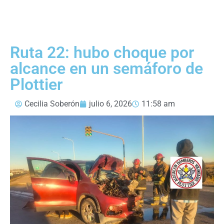
Ruta 22: hubo choque por
alcance en un semáforo de
Plottier
Cecilia Soberón
julio 6, 2026
11:58 am