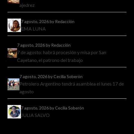
ajedrez
7 agosto, 2026
by Redacción
EMA LUNA
7 agosto, 2026
by Redacción
7 de agosto: habrá procesión y misa por San
Cayetano, el patrono del trabajo
7 agosto, 2026
by Cecilia Soberón
Petrolero Argentino tendrá asamblea el lunes 17 de
agosto
7 agosto, 2026
by Cecilia Soberón
JULIA SALVO