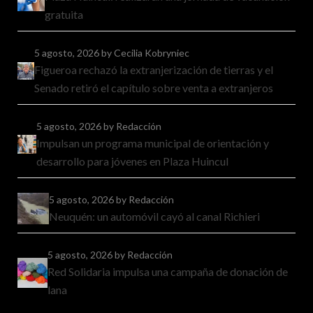
gratuita
5 agosto, 2026
by Cecilia Kobryniec
Figueroa rechazó la extranjerización de tierras y el
Senado retiró el capítulo sobre venta a extranjeros
5 agosto, 2026
by Redacción
Impulsan un programa municipal de orientación y
desarrollo para jóvenes en Plaza Huincul
5 agosto, 2026
by Redacción
Neuquén: un automóvil cayó al canal Richieri
5 agosto, 2026
by Redacción
Red Solidaria impulsa una campaña de donación de
lana