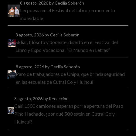
8 agosto, 2026
by Cecilia Soberón
Leí poesía en el Festival del Libro, un momento
inolvidable
8 agosto, 2026
by Cecilia Soberón
Skliar, filósofo y docente, disertó en el Festival del
Libro y Expo Vocacional “El Mundo en Letras”
8 agosto, 2026
by Cecilia Soberón
Paro de trabajadores de Unipa, que brinda seguridad
en las escuelas de Cutral Co y Huincul
8 agosto, 2026
by Redacción
Casi 1500 camiones esperan por la apertura del Paso
Pino Hachado, ¿por qué 500 están en Cutral Co y
Huincul?