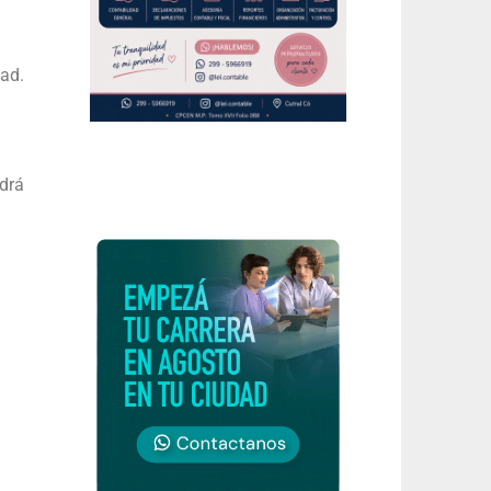
dad.
ndrá