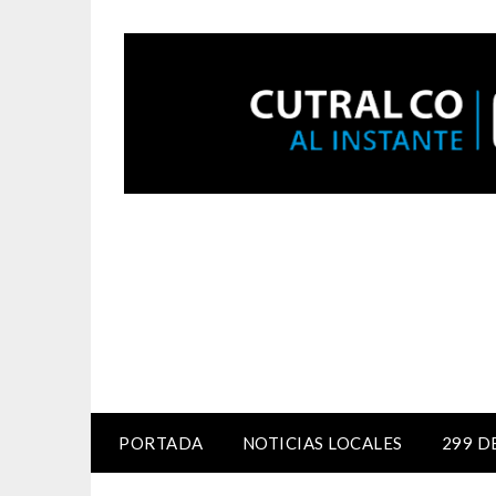
PORTADA
NOTICIAS LOCALES
299 D