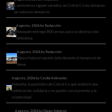
Camioneros siguen varados: en Cutral Co les donaron
un sabroso almuerzo
6 agosto, 2026
by Redacción
Neuquén entregó 800 armas para su destrucción
definitiva
6 agosto, 2026
by Redacción
Plaza Huincul repatió leña durante el temporal de
nieve
6 agosto, 2026
by Cecilia Kobryniec
Natasha, la pastelera de Cutral Co que endulzó una
celebración solidaria y se quedó con el premio a la
creatividad
6 agosto, 2026
by Diego Soberon