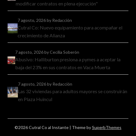
modificar contratos en plena ejecución"
7 agosto, 2026
by Redacción
Cutral Co: Nuevo equipamiento para acompañar el
crecimiento de Alianza
7 agosto, 2026
by Cecilia Soberón
Abusivo: Halliburton presiona a pymes a aceptar la
baja del 23% en sus contratos en Vaca Muerta
7 agosto, 2026
by Redacción
Las 32 viviendas para adultos mayores se construirán
en Plaza Huincul
©2026 Cutral Co al Instante
| Theme by
SuperbThemes