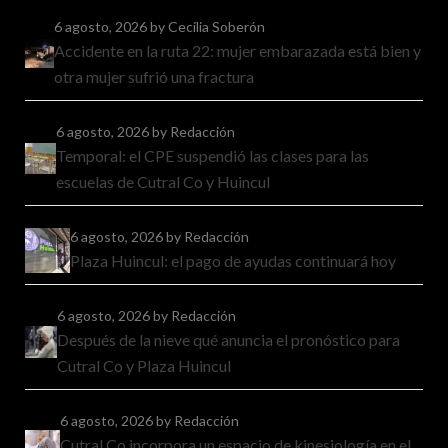
6 agosto, 2026
by Cecilia Soberón
Accidente en la ruta 22: mujer embarazada está bien y
otra mujer sufrió una fractura
6 agosto, 2026
by Redacción
Temporal: el CPE suspendió las clases para las
escuelas de Cutral Co y Huincul
6 agosto, 2026
by Redacción
Plaza Huincul: el pago de ayudas continuará hoy
6 agosto, 2026
by Redacción
Después de la nieve qué anuncia el pronóstico para
Cutral Co y Plaza Huincul
6 agosto, 2026
by Redacción
Cutral Co incorpora un espacio de kinesiología en el