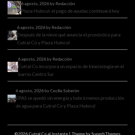
6 agosto, 2026
by Redacción
Plaza Huincul: el pago de ayudas continuará hoy
6 agosto, 2026
by Redacción
Después de la nieve qué anuncia el pronóstico para
Cutral Co y Plaza Huincul
6 agosto, 2026
by Redacción
Cutral Co incorpora un espacio de kinesiología en el
barrio Centro Sur
6 agosto, 2026
by Cecilia Soberón
EPAS se quedó sin energía y habrá menos producción
de agua para Cutral Co y Plaza Huincul
©2026 Cutral Co al Instante
| Theme by
SuperbThemes