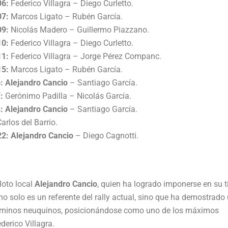
06:
Federico Villagra – Diego Curletto.
07:
Marcos Ligato – Rubén García.
09:
Nicolás Madero – Guillermo Piazzano.
10:
Federico Villagra – Diego Curletto.
11:
Federico Villagra – Jorge Pérez Companc.
15:
Marcos Ligato – Rubén García.
:
Alejandro Cancio
– Santiago García.
:
Gerónimo Padilla – Nicolás García.
:
Alejandro Cancio
– Santiago García.
rlos del Barrio.
22:
Alejandro Cancio
– Diego Cagnotti.
iloto local
Alejandro Cancio
, quien ha logrado imponerse en su t
o solo es un referente del rally actual, sino que ha demostrado
caminos neuquinos, posicionándose como uno de los máximos
erico Villagra.