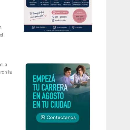
s
el
ella
ron la