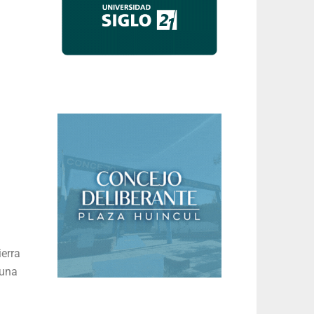
ierra
 una