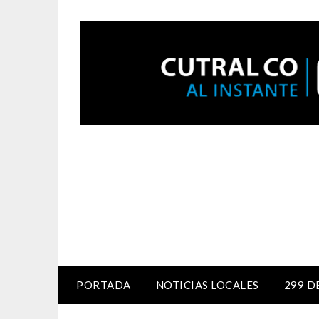
PORTADA
NOTICIAS LOCALES
299 D