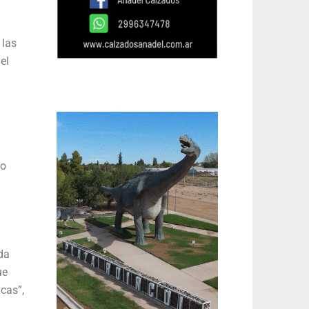
 las
el
co
da
ue
cas”,