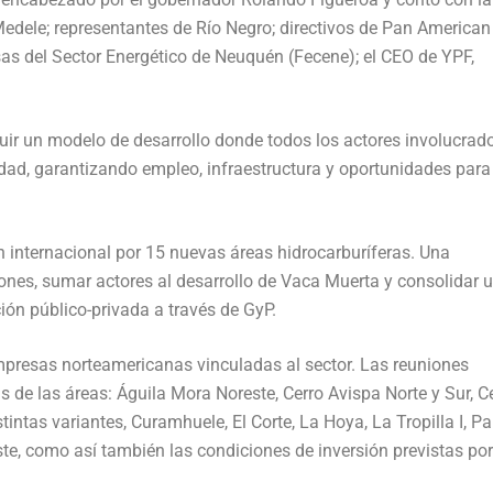
Medele; representantes de Río Negro; directivos de Pan American
as del Sector Energético de Neuquén (Fecene); el CEO de YPF,
uir un modelo de desarrollo donde todos los actores involucrad
idad, garantizando empleo, infraestructura y oportunidades para
n internacional por 15 nuevas áreas hidrocarburíferas. Una
ones, sumar actores al desarrollo de Vaca Muerta y consolidar 
ión público-privada a través de GyP.
empresas norteamericanas vinculadas al sector. Las reuniones
as de las áreas: Águila Mora Noreste, Cerro Avispa Norte y Sur, C
stintas variantes, Curamhuele, El Corte, La Hoya, La Tropilla I, 
te, como así también las condiciones de inversión previstas por