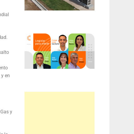
ndial
dad.
salto
ento
 y en
 Gas y