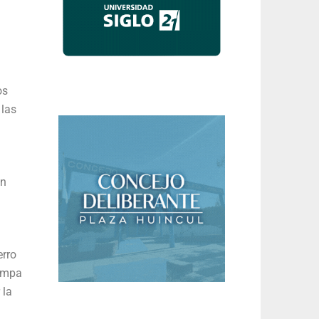
os
 las
un
erro
Pampa
 la