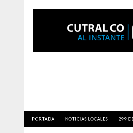
PORTADA
NOTICIAS LOCALES
299 D