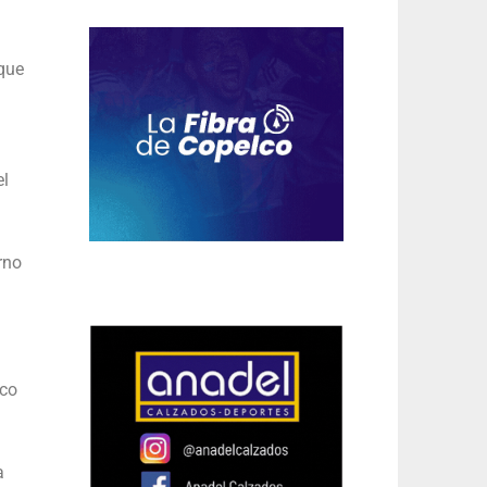
 que
el
rno
ico
a