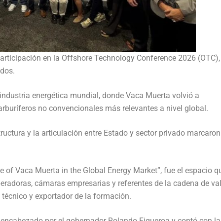
articipación en la Offshore Technology Conference 2026 (OTC),
idos.
a industria energética mundial, donde Vaca Muerta volvió a
rburíferos no convencionales más relevantes a nivel global.
structura y la articulación entre Estado y sector privado marcaron
le of Vaca Muerta in the Global Energy Market”, fue el espacio q
peradoras, cámaras empresarias y referentes de la cadena de va
 técnico y exportador de la formación.
vo encabezado por el gobernador Rolando Figueroa y contó con la