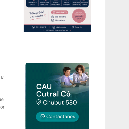
 la
ue
lor