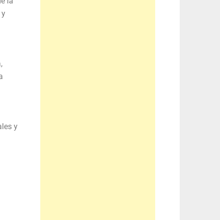
e la
 y
,
a
ales y