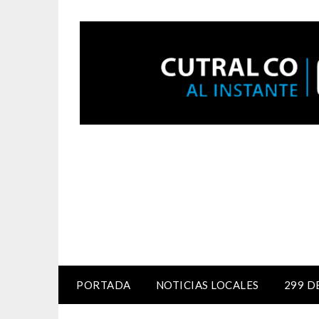
PORTADA
NOTICIAS LOCALES
299 D