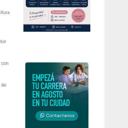
altura
tor
ó con
 de