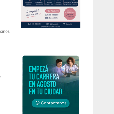
ecinos
e