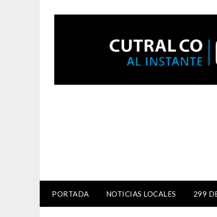
PORTADA
NOTICIAS LOCALES
299 D