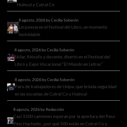
Huincul y Cutral Co
8 agosto, 2026
by Cecilia Soberón
Leí poesía en el Festival del Libro, un momento
inolvidable
8 agosto, 2026
by Cecilia Soberón
Skliar, filósofo y docente, disertó en el Festival del
Libro y Expo Vocacional “El Mundo en Letras”
8 agosto, 2026
by Cecilia Soberón
Paro de trabajadores de Unipa, que brinda seguridad
en las escuelas de Cutral Co y Huincul
8 agosto, 2026
by Redacción
Casi 1500 camiones esperan por la apertura del Paso
Pino Hachado, ¿por qué 500 están en Cutral Co y