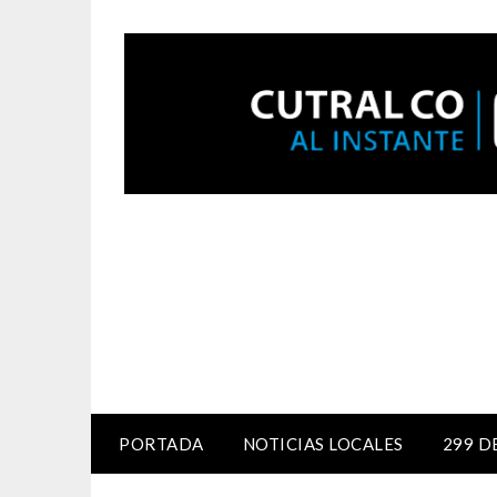
PORTADA
NOTICIAS LOCALES
299 D