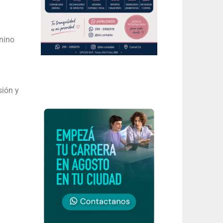
enino
sión y