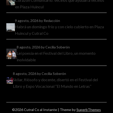
Corazón Comunitario: vecinos que ayudan a vecinos
en Plaza Huincul
9 agosto, 2026
by Redacción
Habrá un domingo frío y con cielo cubierto en Plaza
Huincul y Cutral Co
8 agosto, 2026
by Cecilia Soberón
Leí poesía en el Festival del Libro, un momento
inolvidable
8 agosto, 2026
by Cecilia Soberón
Skliar, filósofo y docente, disertó en el Festival del
Libro y Expo Vocacional “El Mundo en Letras”
©2026 Cutral Co al Instante
| Theme by
SuperbThemes