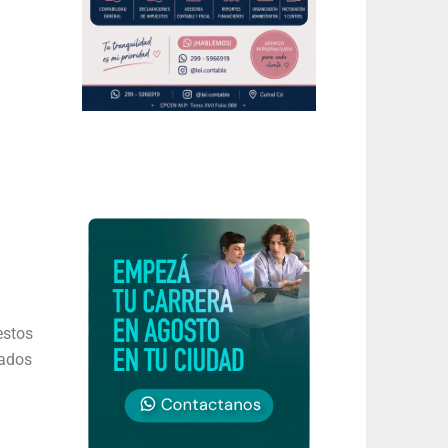
estos
mados