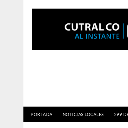
PORTADA
NOTICIAS LOCALES
299 D