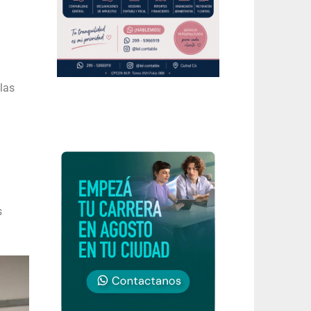
las
s