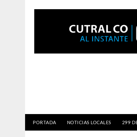
PORTADA
NOTICIAS LOCALES
299 D