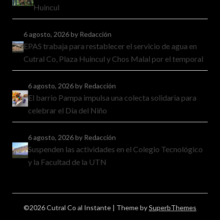
Huincul
6 agosto, 2026
by Redacción
EPAS trabaja para restablecer el servicio de agua en
Cutral Co, Plaza Huincul y Chos Malal por el temporal
6 agosto, 2026
by Redacción
El barrio Pampa impulsa una colecta solidaria para
celebrar el Día del Niño
6 agosto, 2026
by Redacción
Suspenden las actividades en el Colegio Tecnológico
y la Facultad de la UTN
©2026 Cutral Co al Instante
| Theme by
SuperbThemes