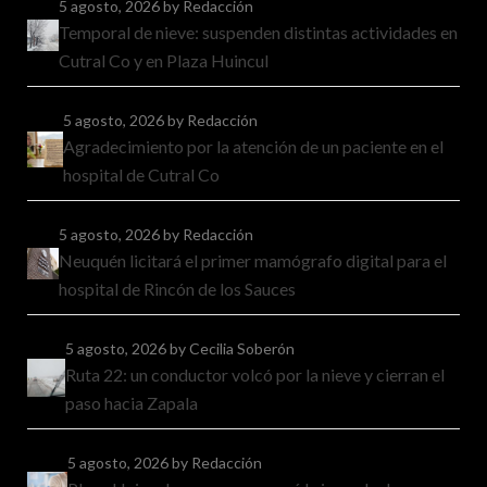
5 agosto, 2026
by Redacción
Temporal de nieve: suspenden distintas actividades en
Cutral Co y en Plaza Huincul
5 agosto, 2026
by Redacción
Agradecimiento por la atención de un paciente en el
hospital de Cutral Co
5 agosto, 2026
by Redacción
Neuquén licitará el primer mamógrafo digital para el
hospital de Rincón de los Sauces
5 agosto, 2026
by Cecilia Soberón
Ruta 22: un conductor volcó por la nieve y cierran el
paso hacia Zapala
5 agosto, 2026
by Redacción