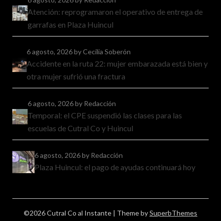
Atención: reprogramaron el operativo de entrega de
garrafas en Plaza Huincul
6 agosto, 2026
by Cecilia Soberón
Accidente en la ruta 22: mujer embarazada está bien y
otra mujer sufrió una fractura
6 agosto, 2026
by Redacción
Temporal: el CPE suspendió las clases para las
escuelas de Cutral Co y Huincul
6 agosto, 2026
by Redacción
Plaza Huincul: el pago de ayudas continuará hoy
©2026 Cutral Co al Instante
| Theme by
SuperbThemes