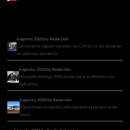
6 agosto, 2026
by Redacción
Camioneros siguen varados: en Cutral Co les donaron
un sabroso almuerzo
6 agosto, 2026
by Redacción
Neuquén entregó 800 armas para su destrucción
definitiva
6 agosto, 2026
by Redacción
Plaza Huincul repatió leña durante el temporal de
nieve