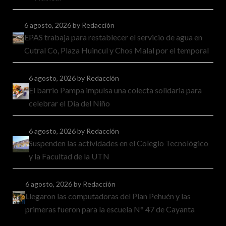
6 agosto, 2026
by Redacción
EPAS trabaja para restablecer el servicio de agua en
Cutral Co, Plaza Huincul y Chos Malal por el temporal
6 agosto, 2026
by Redacción
El barrio Pampa impulsa una colecta solidaria para
celebrar el Día del Niño
6 agosto, 2026
by Redacción
Suspenden las actividades en el Colegio Tecnológico
y la Facultad de la UTN
6 agosto, 2026
by Redacción
Llegaron las computadoras del Plan Pehuén y las
primeras fueron para la escuela N° 47 de Cayanta