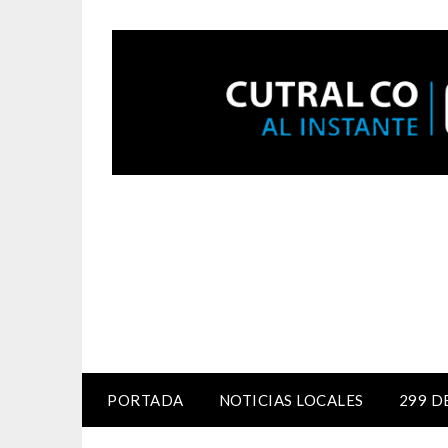
PORTADA
NOTICIAS LOCALES
299 D