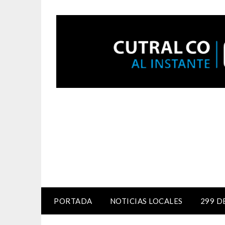
PORTADA
NOTICIAS LOCALES
299 D