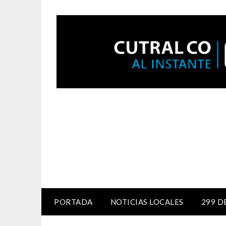
PORTADA
NOTICIAS LOCALES
299 D