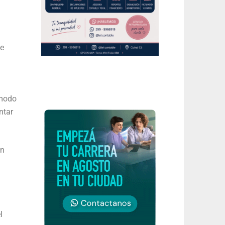
se
 modo
ntar
én
l