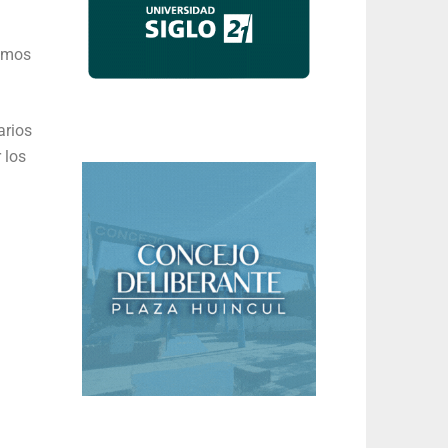
ismos
arios
 los