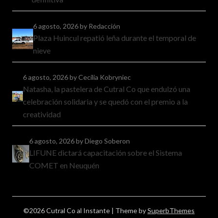
6 agosto, 2026
by Redacción
Plaza Huincul repatió leña durante el temporal de
nieve
6 agosto, 2026
by Cecilia Kobryniec
Natasha, la pastelera de Cutral Co que endulzó una
celebración solidaria y se quedó con el premio a la
creatividad
6 agosto, 2026
by Diego Soberon
LIFUNE dictará capacitación sobre el Sistema
COMET en Neuquén
©2026 Cutral Co al Instante
| Theme by
SuperbThemes