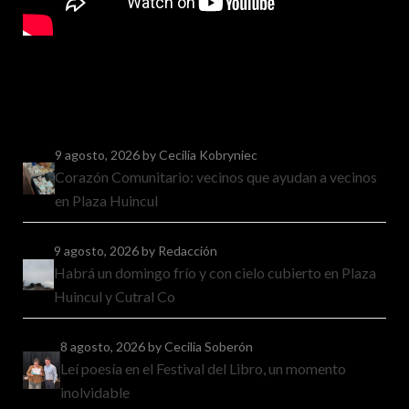
9 agosto, 2026
by Cecilia Kobryniec
Corazón Comunitario: vecinos que ayudan a vecinos
en Plaza Huincul
9 agosto, 2026
by Redacción
Habrá un domingo frío y con cielo cubierto en Plaza
Huincul y Cutral Co
8 agosto, 2026
by Cecilia Soberón
Leí poesía en el Festival del Libro, un momento
inolvidable