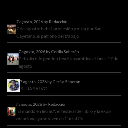
7 agosto, 2026
by Redacción
7 de agosto: habrá procesión y misa por San
Cayetano, el patrono del trabajo
7 agosto, 2026
by Cecilia Soberón
Petrolero Argentino tendrá asamblea el lunes 17 de
agosto
7 agosto, 2026
by Cecilia Soberón
JULIA SALVO
7 agosto, 2026
by Redacción
"El mundo en letras": el festival del libro y la expo
vocacional ya se viven en Cutral Co