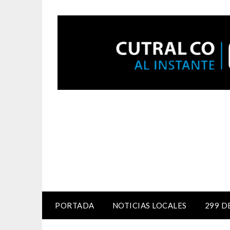
PORTADA
NOTICIAS LOCALES
299 D