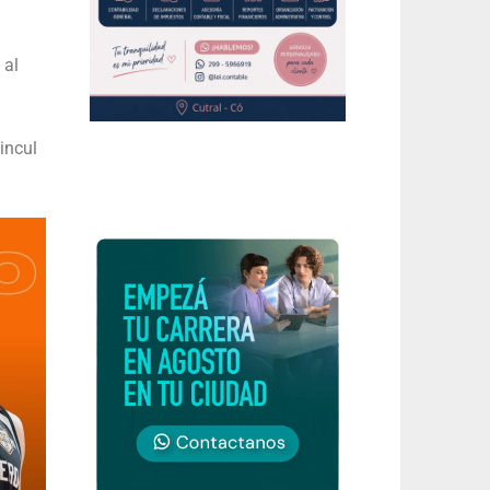
 al
incul