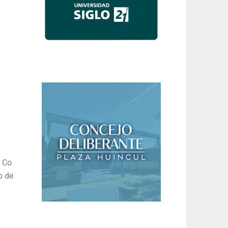
l Co
o de