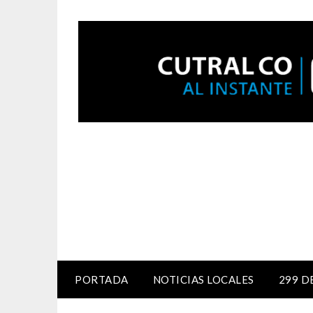
PORTADA
NOTICIAS LOCALES
299 D