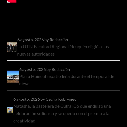
6 agosto, 2026
by Redacción
La UTN Facultad Regional Neuquén eligió a sus
nuevas autoridades
6 agosto, 2026
by Redacción
Plaza Huincul repatió leña durante el temporal de
nieve
6 agosto, 2026
by Cecilia Kobryniec
Natasha, la pastelera de Cutral Co que endulzó una
celebración solidaria y se quedó con el premio a la
creatividad