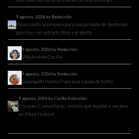
9 agosto, 2026
by Redacción
Picún Leufú se prepara para una jornada de destrezas
gauchas con entrada libre y gratuita
9 agosto, 2026
by Redacción
Vila Andrea Cecilia
9 agosto, 2026
by Redacción
Guayquifil Hucha Francisca (viuda de Solis)
9 agosto, 2026
by Cecilia Kobryniec
Corazón Comunitario: vecinos que ayudan a vecinos
en Plaza Huincul