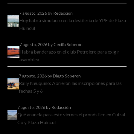
7 agosto, 2026
by Redacción
Hoy habrá simulacro en la destilería de YPF de Plaza
Huincul
7 agosto, 2026
by Cecilia Soberón
Habrá banderazo en el club Petrolero para exigir
asamblea
7 agosto, 2026
by Diego Soberon
Rally Neuquino: Abrieron las inscripciones para las
fechas 5 y 6
7 agosto, 2026
by Redacción
Qué anuncia para este viernes el pronóstico en Cutral
Co y Plaza Huincul