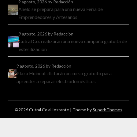
9 agosto, 2026
by Redacción
Añelo se prepara para una nueva Feria de
Emprendedores y Artesanos
9 agosto, 2026
by Redacción
Cutral Co: realizarán una nueva campaña gratuita de
esterilización
9 agosto, 2026
by Redacción
Plaza Huincul: dictarán un curso gratuito para
aprender a reparar electrodomésticos
©2026 Cutral Co al Instante
| Theme by
SuperbThemes