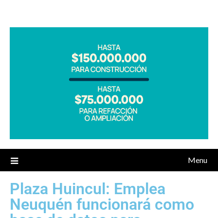
Menu
Plaza Huincul: Emplea
Neuquén funcionará como