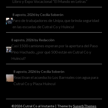
Libro y Expo Vocacional “El Mundo en Letras”
8 agosto, 2026
by Cecilia Soberón
Paro de trabajadores de Unipa, que brinda seguridad
en las escuelas de Cutral Co y Huincul
8 agosto, 2026
by Redacción
Casi 1500 camiones esperan por la apertura del Paso
Pino Hachado, ¿por qué 500 están en Cutral Co y
Huincul?
8 agosto, 2026
by Cecilia Soberón
Reactivan el acueducto Los Barreales con agua para
Cutral Co y Plaza Huincul
©2026 Cutral Co al Instante
| Theme by
SuperbThemes