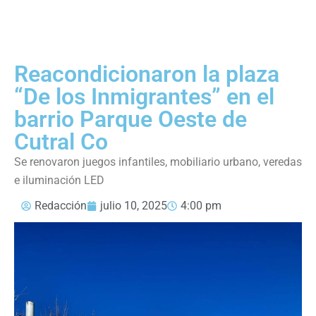
Reacondicionaron la plaza
“De los Inmigrantes” en el
barrio Parque Oeste de
Cutral Co
Se renovaron juegos infantiles, mobiliario urbano, veredas
e iluminación LED
Redacción
julio 10, 2025
4:00 pm