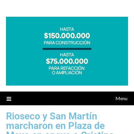
Menu
Rioseco y San Martín
marcharon en Plaza de