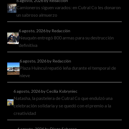
6 agosto, 2026
by Redacción
Camioneros siguen varados: en Cutral Co les donaron
un sabroso almuerzo
6 agosto, 2026
by Redacción
Neuquén entregó 800 armas para su destrucción
definitiva
6 agosto, 2026
by Redacción
Plaza Huincul repatió leña durante el temporal de
nieve
6 agosto, 2026
by Cecilia Kobryniec
Natasha, la pastelera de Cutral Co que endulzó una
celebración solidaria y se quedó con el premio a la
creatividad
6 agosto, 2026
by Diego Soberon