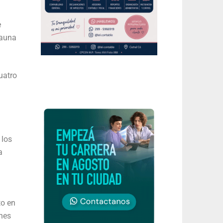
e
Fauna
uatro
 los
a
to en
ones