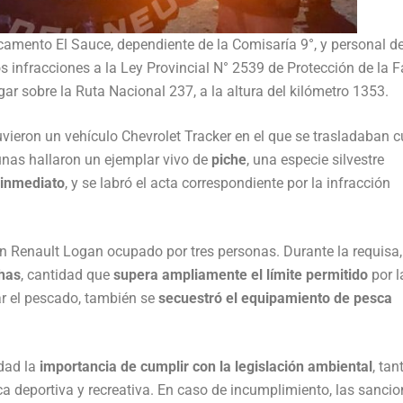
camento El Sauce, dependiente de la Comisaría 9°, y personal d
 infracciones a la Ley Provincial N° 2539 de Protección de la 
gar sobre la Ruta Nacional 237, a la altura del kilómetro 1353.
uvieron un vehículo Chevrolet Tracker en el que se trasladaban c
unas hallaron un ejemplar vivo de
piche
, una especie silvestre
inmediato
, y se labró el acta correspondiente por la infracción
 Renault Logan ocupado por tres personas. Durante la requisa,
chas
, cantidad que
supera ampliamente el límite permitido
por l
r el pescado, también se
secuestró el equipamiento de pesca
idad la
importancia de cumplir con la legislación ambiental
, tan
ca deportiva y recreativa. En caso de incumplimiento, las sanci