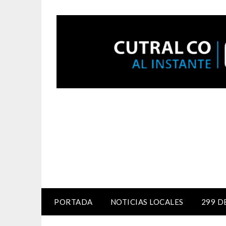
PORTADA
NOTICIAS LOCALES
299 D