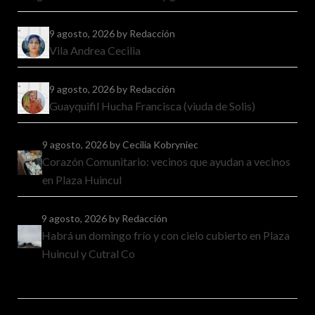
9 agosto, 2026
by Redacción
Vila Andrea Cecilia
9 agosto, 2026
by Redacción
Guayquifil Hucha Francisca (viuda de Solis)
9 agosto, 2026
by Cecilia Kobryniec
Corazón Comunitario: vecinos que ayudan a vecinos
en Plaza Huincul
9 agosto, 2026
by Redacción
Habrá un domingo frío y con cielo cubierto en Plaza
Huincul y Cutral Co