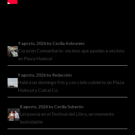
9 agosto, 2026
by Cecilia Kobryniec
Corazón Comunitario: vecinos que ayudan a vecinos
en Plaza Huincul
9 agosto, 2026
by Redacción
Habrá un domingo frío y con cielo cubierto en Plaza
Huincul y Cutral Co
8 agosto, 2026
by Cecilia Soberón
Leí poesía en el Festival del Libro, un momento
inolvidable