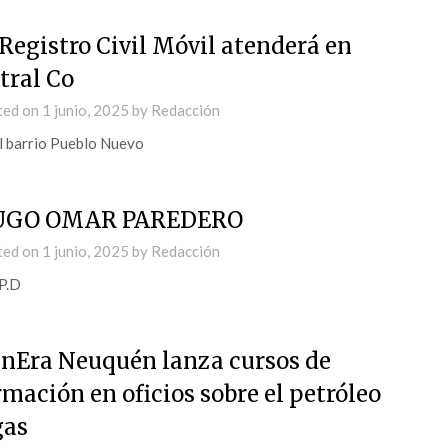
 Registro Civil Móvil atenderá en
tral Co
ted on
1 junio, 2025
by
Redacción
l barrio Pueblo Nuevo
UGO OMAR PAREDERO
ted on
1 junio, 2025
by
Redacción
P.D
nEra Neuquén lanza cursos de
rmación en oficios sobre el petróleo
gas