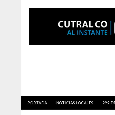
PORTADA
NOTICIAS LOCALES
299 D