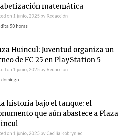
fabetización matemática
ted on
1 junio, 2025
by
Redacción
dita 50 horas
aza Huincul: Juventud organiza un
rneo de FC 25 en PlayStation 5
ted on
1 junio, 2025
by
Redacción
e domingo
a historia bajo el tanque: el
numento que aún abastece a Plaza
incul
ted on
1 junio, 2025
by
Cecilia Kobryniec