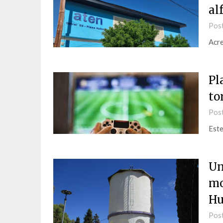
al
Pos
Acre
Pl
to
Pos
Est
Un
mo
Hu
Pos