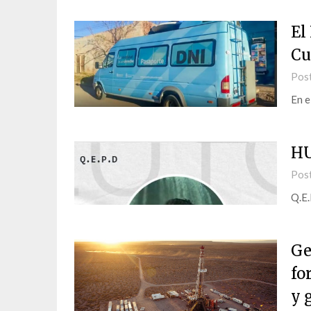
El
Cu
Pos
En e
H
Pos
Q.E.
Ge
fo
y 