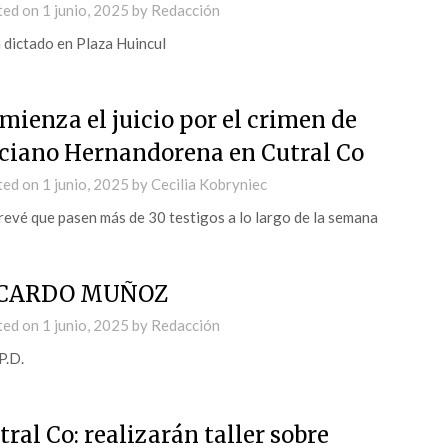
ted on
1 junio, 2025
by
Redacción
 dictado en Plaza Huincul
mienza el juicio por el crimen de
ciano Hernandorena en Cutral Co
ted on
1 junio, 2025
by
Cecilia Kobryniec
revé que pasen más de 30 testigos a lo largo de la semana
ICARDO MUÑOZ
ted on
1 junio, 2025
by
Redacción
P.D.
tral Co: realizarán taller sobre