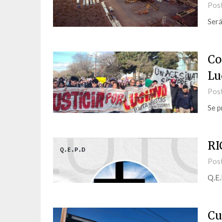
Pos
Será
Co
Lu
Pos
Se p
R
Pos
Q.E.
Cu