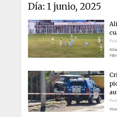
Día:
1 junio, 2025
Al
cu
Pos
Alia
sigu
Cr
pi
au
Pos
Vive