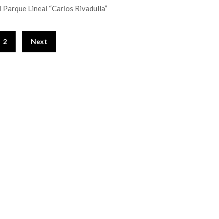
l Parque Lineal “Carlos Rivadulla”
2
Next