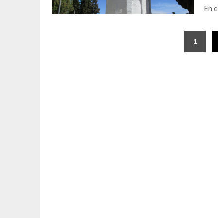
En e
1