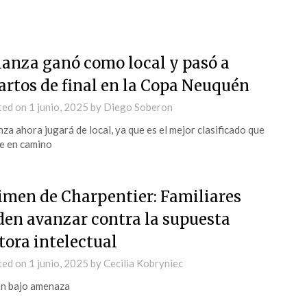
ianza ganó como local y pasó a
artos de final en la Copa Neuquén
ted on
1 junio, 2025
by
Diego Soberon
nza ahora jugará de local, ya que es el mejor clasificado que
e en camino
imen de Charpentier: Familiares
den avanzar contra la supuesta
tora intelectual
ted on
1 junio, 2025
by
Cecilia Kobryniec
n bajo amenaza