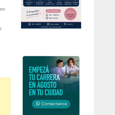
ero
e