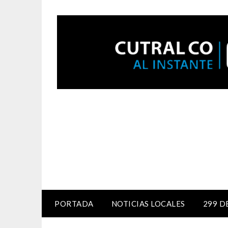
PORTADA
NOTICIAS LOCALES
299 D