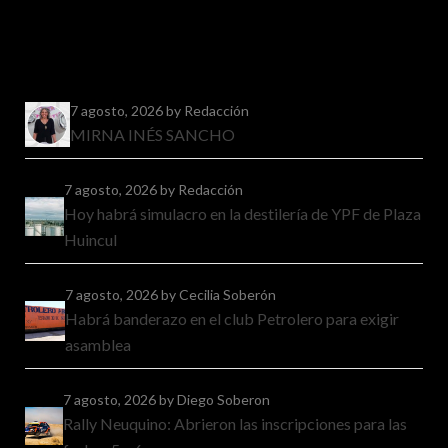
7 agosto, 2026
by Redacción
MIRNA INÉS SANCHO
7 agosto, 2026
by Redacción
Hoy habrá simulacro en la destilería de YPF de Plaza
Huincul
7 agosto, 2026
by Cecilia Soberón
Habrá banderazo en el club Petrolero para exigir
asamblea
7 agosto, 2026
by Diego Soberon
Rally Neuquino: Abrieron las inscripciones para las