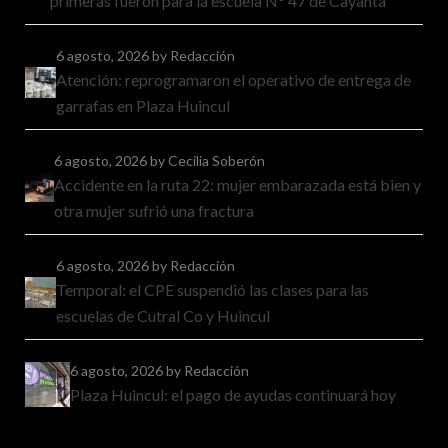
primeras fueron para la escuela N° 47 de Cayanta
6 agosto, 2026
by Redacción
Atención: reprogramaron el operativo de entrega de
garrafas en Plaza Huincul
6 agosto, 2026
by Cecilia Soberón
Accidente en la ruta 22: mujer embarazada está bien y
otra mujer sufrió una fractura
6 agosto, 2026
by Redacción
Temporal: el CPE suspendió las clases para las
escuelas de Cutral Co y Huincul
6 agosto, 2026
by Redacción
Plaza Huincul: el pago de ayudas continuará hoy