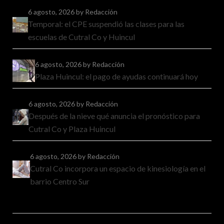
6 agosto, 2026
by Redacción
Temporal: el CPE suspendió las clases para las
escuelas de Cutral Co y Huincul
6 agosto, 2026
by Redacción
Plaza Huincul: el pago de ayudas continuará hoy
6 agosto, 2026
by Redacción
Después de la nieve qué anuncia el pronóstico para
Cutral Co y Plaza Huincul
6 agosto, 2026
by Redacción
Cutral Co incorpora un espacio de kinesiología en el
barrio Centro Sur