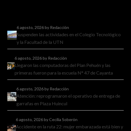
6 agosto, 2026
by Redacción
Suspenden las actividades en el Colegio Tecnológico
y la Facultad de la UTN
6 agosto, 2026
by Redacción
Llegaron las computadoras del Plan Pehuén y las
primeras fueron para la escuela N° 47 de Cayanta
6 agosto, 2026
by Redacción
Atención: reprogramaron el operativo de entrega de
garrafas en Plaza Huincul
6 agosto, 2026
by Cecilia Soberón
Accidente en la ruta 22: mujer embarazada está bien y