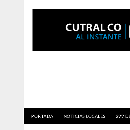
PORTADA
NOTICIAS LOCALES
299 D