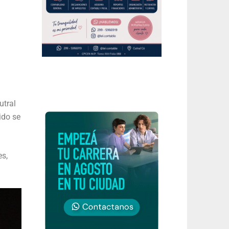
utral
ido se
es,