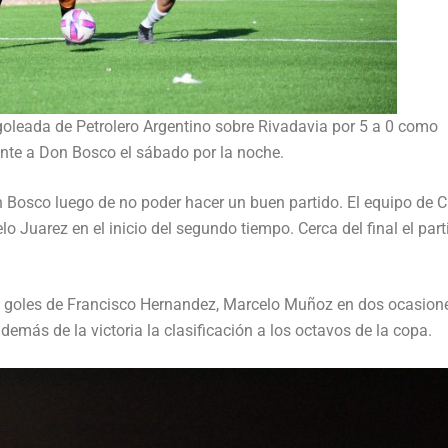
oleada de Petrolero Argentino sobre Rivadavia por 5 a 0 como
rente a Don Bosco el sábado por la noche.
n Bosco luego de no poder hacer un buen partido. El equipo de C
 Juarez en el inicio del segundo tiempo. Cerca del final el part
os goles de Francisco Hernandez, Marcelo Muñoz en dos ocasion
emás de la victoria la clasificación a los octavos de la copa.