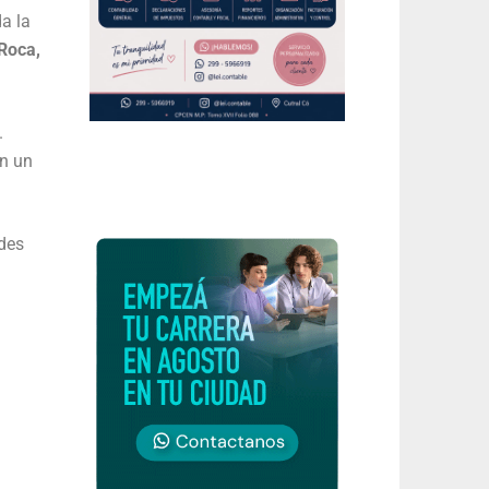
a la
 Roca,
.
en un
ades