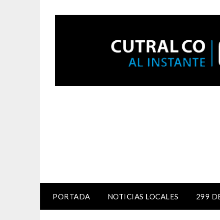
PORTADA
NOTICIAS LOCALES
299 D